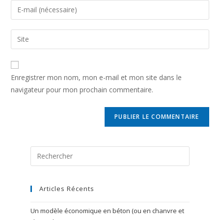
name
Enter
or
your
username
email
Enter
to
address
your
comment
to
website
comment
URL
Enregistrer mon nom, mon e-mail et mon site dans le
(optional)
navigateur pour mon prochain commentaire.
Rechercher
sur
ce
site
Articles Récents
Un modèle économique en béton (ou en chanvre et