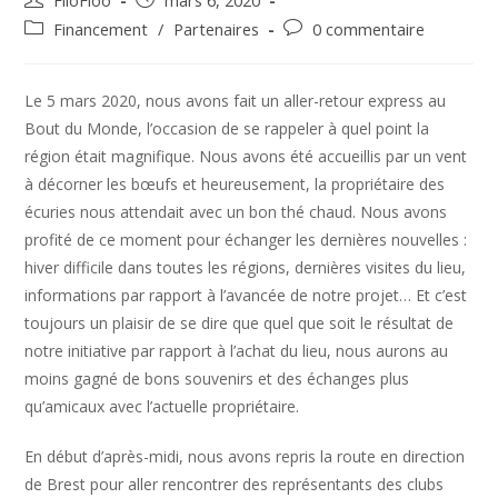
FiloFloo
mars 6, 2020
de
published:
Post
Post
Financement
/
Partenaires
0 commentaire
la
category:
comments:
publication :
Le 5 mars 2020, nous avons fait un aller-retour express au
Bout du Monde, l’occasion de se rappeler à quel point la
région était magnifique. Nous avons été accueillis par un vent
à décorner les bœufs et heureusement, la propriétaire des
écuries nous attendait avec un bon thé chaud. Nous avons
profité de ce moment pour échanger les dernières nouvelles :
hiver difficile dans toutes les régions, dernières visites du lieu,
informations par rapport à l’avancée de notre projet… Et c’est
toujours un plaisir de se dire que quel que soit le résultat de
notre initiative par rapport à l’achat du lieu, nous aurons au
moins gagné de bons souvenirs et des échanges plus
qu’amicaux avec l’actuelle propriétaire.
En début d’après-midi, nous avons repris la route en direction
de Brest pour aller rencontrer des représentants des clubs